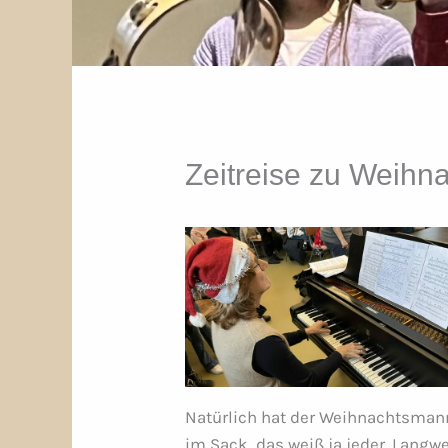
Zeitreise zu Weihn
Natürlich hat der Weihnachtsman
im Sack, das weiß ja jeder. Langwe