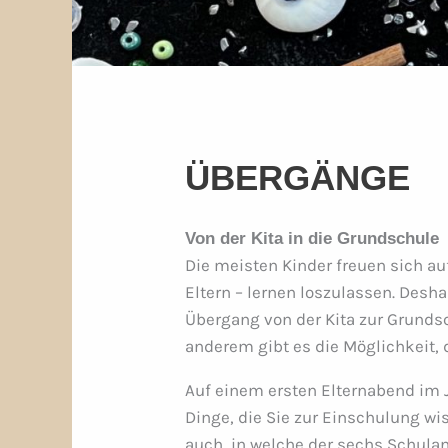
ÜBERGÄNGE
Von der Kita in die Grundschule
Die meisten Kinder freuen sich au
Eltern – lernen loszulassen. Desha
Übergang von der Kita zur Grunds
anderem gibt es die Möglichkeit,
Auf einem ersten Elternabend im J
Dinge, die Sie zur Einschulung w
auch, in welche der sechs Schula